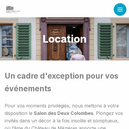
Aller
Instagram
Facebook
LinkedIn
au
contenu
Location
Un cadre d'exception pour vos
événements
Pour vos moments privilégiés, nous mettons à votre
disposition le
Salon des Deux Colombes
. Plongez vos
invités dans un décor à la fois insolite et somptueux,
où l’âme du Château de Mézières apporte une